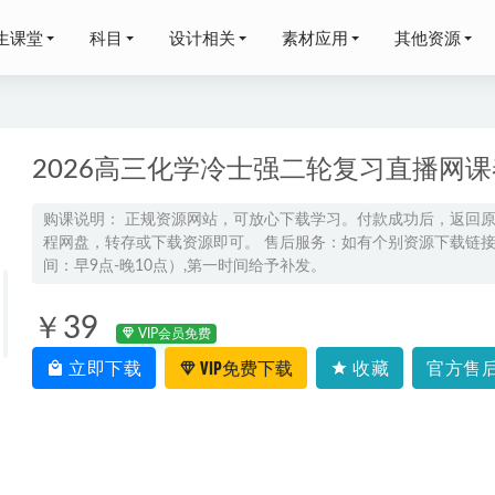
生课堂
科目
设计相关
素材应用
其他资源
2026高三化学冷士强二轮复习直播网
购课说明： 正规资源网站，可放心下载学习。付款成功后，返回
程网盘，转存或下载资源即可。 售后服务：如有个别资源下载链接失
023孙明杰高三语文寒春班23年高考语文二三轮复习教程（寒假班
间：早9点-晚10点）,第一时间给予补发。
考化学网课教程2022冯琳琳高三化学视频教程+讲义尖端班（寒假班
￥39
VIP会员免费
立即下载
VIP免费下载
收藏
官方售后
数学教程推荐-学魁榜邱崇数学秒杀课学习资料百度云资源下载
20
考历史试题段北辰高中历史教程，高考历史学习资料百度网盘资源
歌曲经典浪漫英文歌 760首 合集百度网盘资源打包下载
2022-05-17