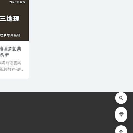
三地理梦想典
频教程
年高考刘勖雯高
视频教程+讲
[&...