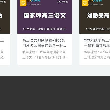
考三
高三语文视频教程+讲义复
2026刘勖雯高
习班名师国家玮高考一轮
当铺押题课视
网络课程26年暑秋班
雯高
教学课程：2026年高考国家玮高
教学课程：2026
讲义
三语文一轮复习暑假班+秋季班
三地理梦想典当铺
视频教程+讲义网课关联[...
义网盘内容截图声明：