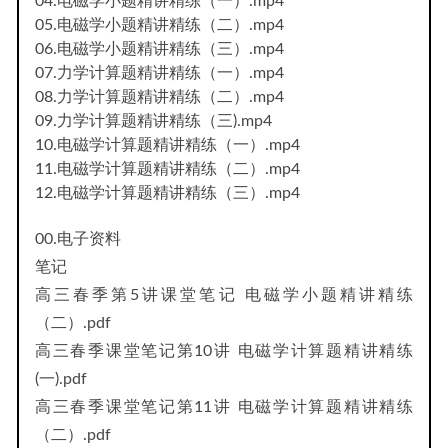
04.电磁学小题精讲精练（一）.mp4
05.电磁学小题精讲精练（二）.mp4
06.电磁学小题精讲精练（三）.mp4
07.力学计算题精讲精练（一）.mp4
08.力学计算题精讲精练（二）.mp4
09.力学计算题精讲精练（三).mp4
10.电磁学计算题精讲精练（一）.mp4
11.电磁学计算题精讲精练（二）.mp4
12.电磁学计算题精讲精练（三）.mp4
00.电子资料
笔记
高三春季第5讲课堂笔记 电磁学小题精讲精练
（二）.pdf
高三春季课堂笔记第10讲 电磁学计算题精讲精练
(一).pdf
高三春季课堂笔记第11讲 电磁学计算题精讲精练
（二）.pdf