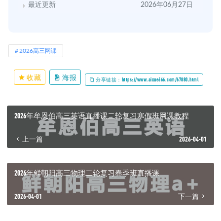
最近更新
2026年06月27日
2026高三网课
收藏
海报
分享链接：https://www.aixue666.com/67880.html
2026年牟恩伯高三英语直播课二轮复习寒假班网课教程
上一篇
2026-04-01
2026年鲜朝阳高三物理二轮复习春季班直播课
2026-04-01
下一篇