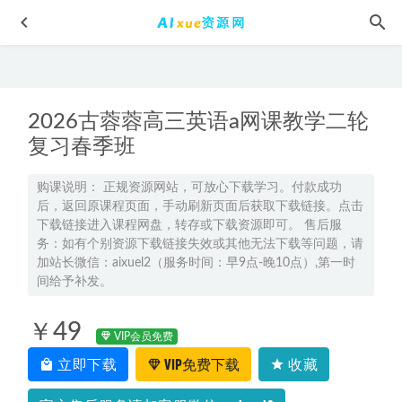
2026古蓉蓉高三英语a网课教学二轮
复习春季班
购课说明： 正规资源网站，可放心下载学习。付款成功
后，返回原课程页面，手动刷新页面后获取下载链接。点击
祖少磊2025高三数学a高考一轮复习暑假班+秋季班
2025-01-24
下载链接进入课程网盘，转存或下载资源即可。 售后服
2021高中物理教学资料【耿佩】高三物理·全年班网课教学视
务：如有个别资源下载链接失效或其他无法下载等问题，请
频,11.59G百度网盘资源打包下载
2021-09-20
加站长微信：aixuel2（服务时间：早9点-晚10点）,第一时
间给予补发。
2023猿辅导崔妍高一英语视频教程暑假班
2022-08-06
2024高二英语讲义电子版全年班
2024-04-12
￥49
VIP会员免费
Python编程教学职场人必学的Python技能课,10.06G百度网盘资
立即下载
VIP免费下载
收藏
源打包下载
2021-01-13