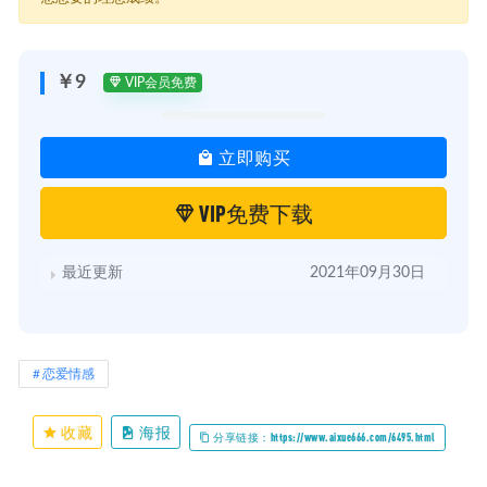
￥9
VIP会员免费
立即购买
VIP免费下载
最近更新
2021年09月30日
恋爱情感
收藏
海报
分享链接：https://www.aixue666.com/6495.html