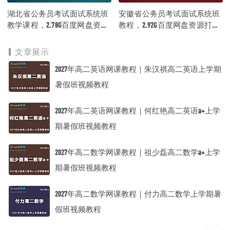
│ ├─ 2020.10.14+山西省考高频考点2+孙慕周+（讲义+笔记）（面试
湖北省公务员考试面试系统班
安徽省公务员考试面试系统班
班）.pdf
│ ├─ 2020.10.15 山西高频考点3.mp4
教学课程，2.78G百度网盘资源
教程，2.92G百度网盘资源打包
│ └─ 山西高频考点3.pdf
打包下载
下载
└─ 07-山西省考真题精讲
文章展示
├─ 2020.10.15 山西省考题目精讲1.mp4
├─ 2020.10.15+山西省考题目精讲1+彭思灵+（讲义+笔记）（面试
2027年高二英语网课教程｜朱汉祺高二英语上学期
班）.pdf
├─ 2020.10.16 山西省考题目精讲2.mp4
暑假班视频教程
├─ 安徽省考题目精讲2.pdf
└─ 山西省考题目精讲1-2.pdf
2027年高二英语网课教程｜何红艳高二英语a+上学
期暑假班视频教程
2027年高二数学网课教程｜祖少磊高二数学a+上学
期暑假班视频教程
2027年高二数学网课教程｜付力高二数学上学期暑
假班视频教程