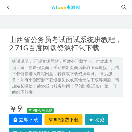
山西省公务员考试面试系统班教程，
2.71G百度网盘资源打包下载
购课说明： 正规资源网站，可放心下载学习。付款成功
后，返回原课程页面，手动刷新页面后获取下载链接。点击
教你怎样谈恋爱12招让男神爱上你,百度网盘资源打包下载
下载链接进入课程网盘，转存或下载资源即可。 售后服
2022-02-03
务：如有个别资源下载链接失效或其他无法下载等问题，请
2023高考日语押题卷电子版
2023-04-26
加站长微信：aixuel2（服务时间：早9点-晚10点）,第一时
间给予补发。
有道2026年胡源高二数学上学期秋季班
2025-09-24
教你炒股教程 Python股票量化投资课程百度网盘资源打包下
￥9
载
2022-06-27
VIP会员免费
立即下载
VIP免费下载
收藏
2025李海涛初三物理s暑假班网课教程
2024-09-23