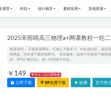
生课堂
科目
设计相关
素材应用
其他资源
2025宋雨晴高三物理a+网课教程一轮
购课说明： 正规资源网站，可放心下载学习。付款成功后，返回
程网盘，转存或下载资源即可。 售后服务：如有个别资源下载链接失
5冷士强高二化学网课教程秋季班
2024-09-04
间：早9点-晚10点）,第一时间给予补发。
化学网课教程2022张文涛高三化学复习视频教程+讲义全年班（暑
02-20
￥149
年卡 / 永久VIP免费
于冲高三物理】一轮二轮三轮复习全年班网课教程
2025-09-04
立即下载
VIP免费下载
收藏
官方售后
亦珊高二语文秋季班
2024-09-18
版解题觉醒李林生物杨佳奇语文邓诚数学
2024-04-28