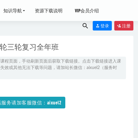
知识导航
资源下载说明
VIP会员介绍
登录
注册
二轮三轮复习全年班
原课程页面，手动刷新页面后获取下载链接。点击下载链接进入课
效或其他无法下载等问题，请加站长微信：aixuel2（服务时
假+秋季+寒假
服务请加客服微信：aixuel2