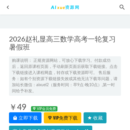
2026赵礼显高三数学高考一轮复习
暑假班
购课说明： 正规资源网站，可放心下载学习。付款成功
后，返回原课程页面，手动刷新页面后获取下载链接。点击
2023袁慧高三英语a班寒春班23年高考英语二三轮复习视频教
下载链接进入课程网盘，转存或下载资源即可。 售后服
程+课堂笔记
2023-05-13
务：如有个别资源下载链接失效或其他无法下载等问题，请
高中历史教程23年【关也】高三历史视频教程(暑假班+秋季
加站长微信：aixuel2（服务时间：早9点-晚10点）,第一时
班）
间给予补发。
2022-12-14
有声读物灰犀牛：如何应对大概率危机mp3百度网盘打包下
￥49
载
2023-05-10
VIP会员免费
为什么要上网课？
2023-04-02
立即下载
VIP免费下载
收藏
高中物理治教程2022何连伟高一物理尖端班全年班视频教程