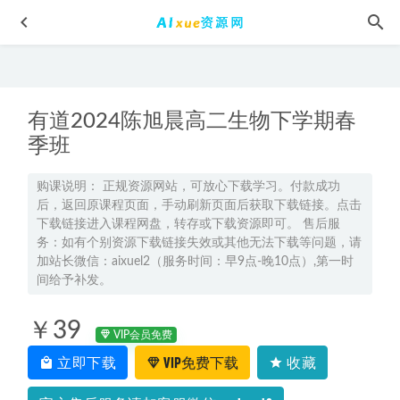
有道2024陈旭晨高二生物下学期春
季班
购课说明： 正规资源网站，可放心下载学习。付款成功
后，返回原课程页面，手动刷新页面后获取下载链接。点击
2026年周芳煜高三生物一轮复习网课教程
2025-08-11
下载链接进入课程网盘，转存或下载资源即可。 售后服
高中生物网课教程分享22年邓康曜高二生物教程
2022-11-04
务：如有个别资源下载链接失效或其他无法下载等问题，请
加站长微信：aixuel2（服务时间：早9点-晚10点）,第一时
新东方英语四级，直播/词汇/听力/晨读/阅读/真题/讲义课程
间给予补发。
2022-05-31
完美人·妻的婚前实操大课两性知识课程,百度网盘资源打包
￥39
下载
2021-07-29
VIP会员免费
立即下载
VIP免费下载
收藏
电视俄语教学课程百度资源网盘下载
2022-07-08