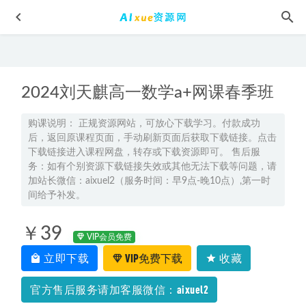
2024刘天麒高一数学a+网课春季班
购课说明： 正规资源网站，可放心下载学习。付款成功
后，返回原课程页面，手动刷新页面后获取下载链接。点击
下载链接进入课程网盘，转存或下载资源即可。 售后服
2025年刘秋龙高二数学寒假班
2025-02-04
务：如有个别资源下载链接失效或其他无法下载等问题，请
2026年张炯一高三语文a+一轮复习秋季班
加站长微信：aixuel2（服务时间：早9点-晚10点）,第一时
2025-10-06
间给予补发。
2026年张冰瑶高一英语上学期秋季班网课
2025-12-05
高中语文教程2022邵娜高一语文冲顶班全年班视频教程+课堂
￥39
VIP会员免费
笔记+讲义（寒-春-暑-秋）
2023-05-25
立即下载
VIP免费下载
收藏
2022年高中升学考试或将成最难的一次！！！
2022-02-23
官方售后服务请加客服微信：aixuel2