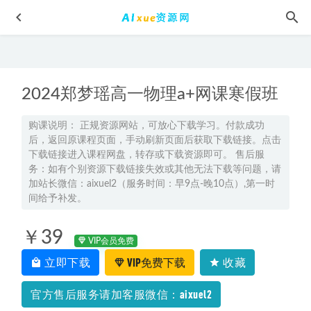
2024郑梦瑶高一物理a+网课寒假班
购课说明： 正规资源网站，可放心下载学习。付款成功
后，返回原课程页面，手动刷新页面后获取下载链接。点击
下载链接进入课程网盘，转存或下载资源即可。 售后服
2024陈焕文高三语文高考押题课
2024-05-18
务：如有个别资源下载链接失效或其他无法下载等问题，请
高中英语网课教程2023陶然高三英语一轮复习视频教程暑假
加站长微信：aixuel2（服务时间：早9点-晚10点）,第一时
间给予补发。
班
2022-12-13
2025聂宁高一英语a+暑假班网课教程
2024-07-22
￥39
VIP会员免费
2024陈灿高三英语讲义全国通用教材
2023-07-21
立即下载
VIP免费下载
收藏
车载音乐大自然休闲音乐合集88首MP3，抖音快手素材歌曲
百度网盘资源打包下载
2022-06-21
官方售后服务请加客服微信：aixuel2