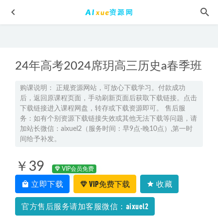
24年高考2024席玥高三历史a春季班
购课说明： 正规资源网站，可放心下载学习。付款成功
后，返回原课程页面，手动刷新页面后获取下载链接。点击
下载链接进入课程网盘，转存或下载资源即可。 售后服
23年高中数学网课2023周永亮高二数学课改B春季班视频教程
务：如有个别资源下载链接失效或其他无法下载等问题，请
+课堂笔记
2023-05-27
加站长微信：aixuel2（服务时间：早9点-晚10点）,第一时
间给予补发。
高中语文网课资源下载猿辅导高中语文全套教程教学视频
2022-10-22
￥39
高中化学教程2022林森高二化学尖端班全年班视频教程+课堂
VIP会员免费
笔记+讲义（寒/春/暑/秋）
2023-05-22
立即下载
VIP免费下载
收藏
2025吴贤峰高二数学a网课教程下学期寒假班
2025-08-29
官方售后服务请加客服微信：aixuel2
朗朗钢琴课教学视频，钢琴教学启蒙入门到精通，教你一步