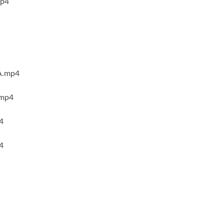
p4
mp4
mp4
4
4