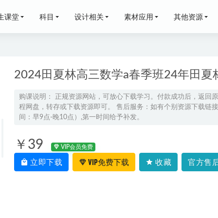
生课堂
科目
设计相关
素材应用
其他资源
2024田夏林高三数学a春季班24年田
购课说明： 正规资源网站，可放心下载学习。付款成功后，返回
程网盘，转存或下载资源即可。 售后服务：如有个别资源下载链接失
天麒高二数学a下学期寒假班
2025-02-03
间：早9点-晚10点）,第一时间给予补发。
李辉英语网课24年高考英语二轮复习李辉高三英语视频教程寒假班
2023
铣工教程数控模具车床铣床线切割等技术教程,29.53G百度网盘资
￥39
VIP会员免费
立即下载
VIP免费下载
收藏
官方售后
网课教程推荐同济六七版 黄庆怀高等数学102讲课程资源下载
2022
考押题卷【金太阳泄露天机】语文/数学/英语/理综
2023-05-14