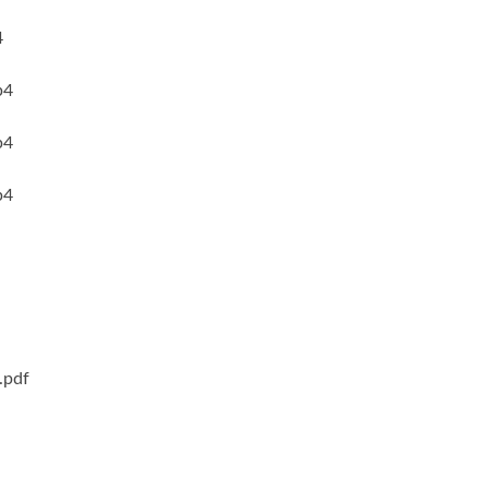
4
4
4
4
pdf