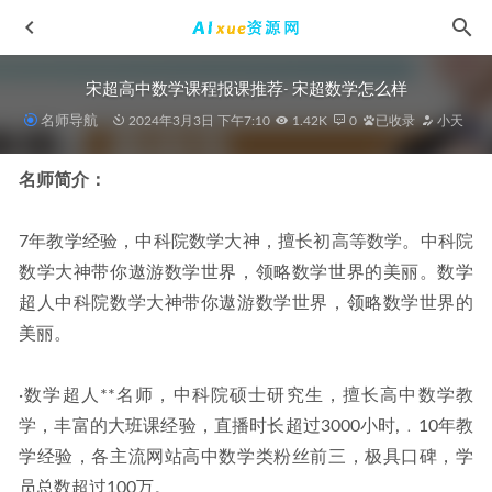
宋超高中数学课程报课推荐- 宋超数学怎么样
名师导航
2024年3月3日 下午7:10
1.42K
0
已收录
小天
名师简介：
7年教学经验，中科院数学大神，擅长初高等数学。中科院
无痛离婚法,2.82G课程百度网盘打包下载,怎样快速从离婚痛
数学大神带你遨游数学世界，领略数学世界的美丽。数学
苦中走出来
2021-05-25
超人中科院数学大神带你遨游数学世界，领略数学世界的
2025祖少磊高三数学a+一轮复习暑假班
2024-07-20
美丽。
2026年刘秋龙高三数学一轮复习暑秋班
2025-10-08
有道2025李珍高三数学二三轮复习春季班
2025-03-10
·数学超人**名师，中科院硕士研究生，擅长高中数学教
2025高三语文网课高考语文二轮复习寒假班
2025-02-09
学，丰富的大班课经验，直播时长超过3000小时,﹒10年教
学经验，各主流网站高中数学类粉丝前三，极具口碑，学
员总数超过100万。