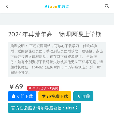
2024年莫荒年高一物理网课上学期
购课说明： 正规资源网站，可放心下载学习。付款成功
后，返回原课程页面，手动刷新页面后获取下载链接。点击
下载链接进入课程网盘，转存或下载资源即可。 售后服
2024杜春雨初二物理S视频教程+讲义
2024-04-12
务：如有个别资源下载链接失效或其他无法下载等问题，请
2025乘风语文典系统班复习讲义电子版
加站长微信：aixuel2（服务时间：早9点-晚10点）,第一时
2024-07-26
间给予补发。
2025高三数学网课视频教程+课程笔记暑秋班25年高考数学一
轮复习网课教程
2025-01-16
￥69
年卡 / 永久VIP免费
朱自清经典散文集有声读物mp3百度网盘资源打包下载
2022-
立即下载
VIP免费下载
收藏
05-16
2023一笑而过周思成英语四级全程班
2023-08-10
官方售后服务请加客服微信：aixuel2