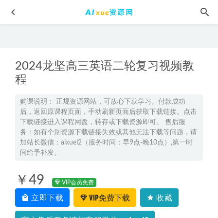
2024龙坚高三英语二轮复习视频教
程
购课说明： 正规资源网站，可放心下载学习。付款成功
后，返回原课程页面，手动刷新页面后获取下载链接。点击
高中数学网课资源分享2022年王梦抒高中数学全年联报班
下载链接进入课程网盘，转存或下载资源即可。 售后服
2022-10-28
务：如有个别资源下载链接失效或其他无法下载等问题，请
2024高二化学下学期寒春班网课教程
2024-07-05
加站长微信：aixuel2（服务时间：早9点-晚10点）,第一时
间给予补发。
【2021-春】大班语文春季培训班（阅读A+在线-姜明
月）,8.35G课程百度网盘资源打包下载
2021-06-15
￥49
学魁榜初中语文教学课程中考语文教学视频,10.95G百度网盘
VIP会员免费
资源打包下载
2021-09-02
立即下载
VIP免费下载
收藏
中国古代书画鉴定笔记百度网盘资源打包下载
2021-06-10