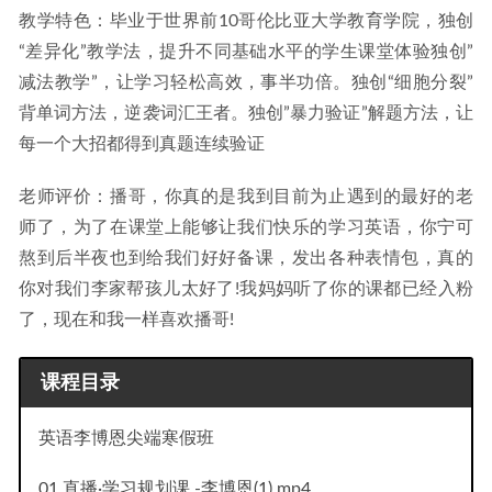
教学特色：毕业于世界前10哥伦比亚大学教育学院，独创
“差异化”教学法，提升不同基础水平的学生课堂体验独创”
减法教学”，让学习轻松高效，事半功倍。独创“细胞分裂”
背单词方法，逆袭词汇王者。独创”暴力验证”解题方法，让
每一个大招都得到真题连续验证
老师评价：播哥，你真的是我到目前为止遇到的最好的老
师了，为了在课堂上能够让我们快乐的学习英语，你宁可
熬到后半夜也到给我们好好备课，发出各种表情包，真的
你对我们李家帮孩儿太好了!我妈妈听了你的课都已经入粉
了，现在和我一样喜欢播哥!
课程目录
英语李博恩尖端寒假班
01.直播·学习规划课 -李博恩(1).mp4