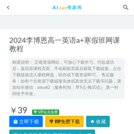
2024李博恩高一英语a+寒假班网课
教程
购课说明： 正规资源网站，可放心下载学习。付款成功
后，返回原课程页面，手动刷新页面后获取下载链接。点击
有道2025姜博杨高三语文网课教程一轮二轮三轮复习全年班
下载链接进入课程网盘，转存或下载资源即可。 售后服
2025-09-06
务：如有个别资源下载链接失效或其他无法下载等问题，请
2024邓康尧高一生物寒假班网课教程
2024-02-06
加站长微信：aixuel2（服务时间：早9点-晚10点）,第一时
间给予补发。
2025李博恩高二英语s下学期寒假班
2025-02-05
有道2026年姜博杨高二语文网课上学期暑秋班教程
2026-01-29
￥39
VIP会员免费
2025赵怡然高二化学a+下学期寒假班
2025-02-06
立即下载
VIP免费下载
收藏