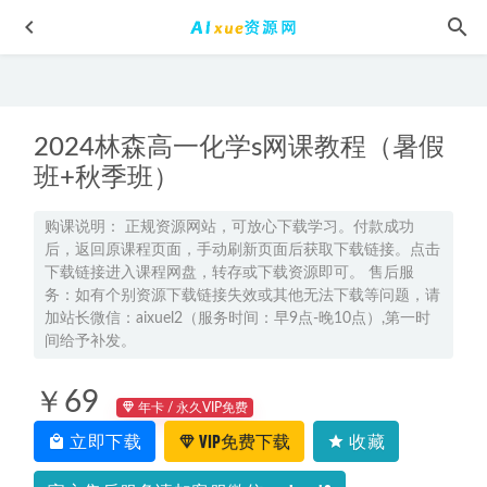
2024林森高一化学s网课教程（暑假
班+秋季班）
购课说明： 正规资源网站，可放心下载学习。付款成功
后，返回原课程页面，手动刷新页面后获取下载链接。点击
恋爱教程，教你怎样挽回爱情，帮你打赢爱情保卫战,百度
下载链接进入课程网盘，转存或下载资源即可。 售后服
网盘资源打包下载
2022-01-31
务：如有个别资源下载链接失效或其他无法下载等问题，请
金庸武侠小说全集有声小说全集,11.61G百度网盘资源打包下
加站长微信：aixuel2（服务时间：早9点-晚10点）,第一时
载
间给予补发。
2021-07-21
2026古蓉蓉高三英语a+网课教程二轮复习春季班
2026-03-31
￥69
袁阔成评书有声读物大全mp3，百度网盘资源打包下载
2022-
年卡 / 永久VIP免费
05-14
立即下载
VIP免费下载
收藏
有道英语四级考试最新网课教程22年6月英语四级全程培训