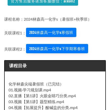
官方售后服务请加客服微信：aixuel2
教学视频，27.07G学习资料百度网盘资源下载
2022-03-02
课程名称：2024林森高一化学s（暑假班+秋季班）
2024林森高一化学s寒假班
关联课程1：
2024林森高一化学s下学期寒春班
关联课程2：
课程目录
化学林森尖端暑假班（已完结）
01.视频·学习规划课.mp4
02.直播【第1讲】火眼金睛巧分类.mp4
03.视频【第1讲】题型精练.mp4
04.视频【拓展提升】酸碱盐的分类.mp4