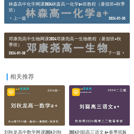
林森高中化学网课2024林森高一化学a+班教程（暑假班+秋季
班）
上一篇
2024-01-30
邓康尧高中生物网课2024邓康尧高一生物教程（暑假班+秋
季班）
2024-01-30
下一篇
相关推荐
刘秋龙高中数学网课2024刘秋
2024刘聪高三语文 a+春季班24