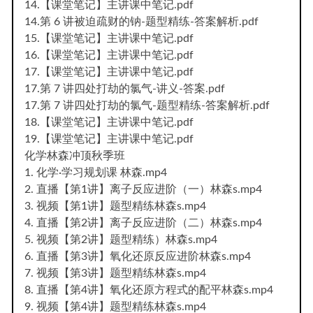
14.【课堂笔记】主讲课中笔记.pdf
14.第 6 讲被迫疏财的钠-题型精练-答案解析.pdf
15.【课堂笔记】主讲课中笔记.pdf
16.【课堂笔记】主讲课中笔记.pdf
17.【课堂笔记】主讲课中笔记.pdf
17.第 7 讲四处打劫的氯气-讲义-答案.pdf
17.第 7 讲四处打劫的氯气-题型精练-答案解析.pdf
18.【课堂笔记】主讲课中笔记.pdf
19.【课堂笔记】主讲课中笔记.pdf
化学林森冲顶秋季班
1. 化学·学习规划课 林森.mp4
2. 直播【第1讲】离子反应进阶（一）林森s.mp4
3. 视频【第1讲】题型精练林森s.mp4
4. 直播【第2讲】离子反应进阶（二）林森s.mp4
5. 视频【第2讲】题型精练）林森s.mp4
6. 直播【第3讲】氧化还原反应进阶林森s.mp4
7. 视频【第3讲】题型精练林森s.mp4
8. 直播【第4讲】氧化还原方程式的配平林森s.mp4
9. 视频【第4讲】题型精练林森s.mp4