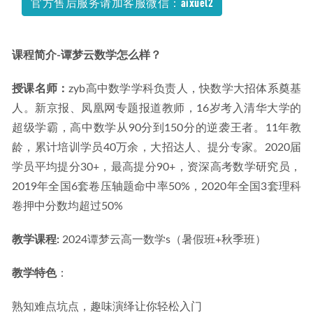
官方售后服务请加客服微信：aixuel2
2025罗斐然高三语文a+一轮复习暑假班
2024-07-20
课程简介-谭梦云数学怎么样？
授课名师：
zyb高中数学学科负责人，快数学大招体系奠基
人。新京报、凤凰网专题报道教师，16岁考入清华大学的
超级学霸，高中数学从90分到150分的逆袭王者。11年教
龄，累计培训学员40万余，大招达人、提分专家。2020届
学员平均提分30+，最高提分90+，资深高考数学研究员，
2019年全国6套卷压轴题命中率50%，2020年全国3套理科
卷押中分数均超过50%
教学课程: 
2024谭梦云高一数学s（暑假班+秋季班）
教学特色
：
熟知难点坑点，趣味演绎让你轻松入门