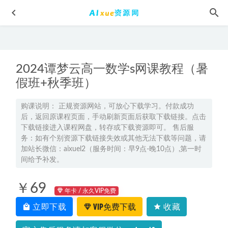
2024谭梦云高一数学s网课教程（暑
假班+秋季班）
购课说明： 正规资源网站，可放心下载学习。付款成功
后，返回原课程页面，手动刷新页面后获取下载链接。点击
2023周芳煜高三生物视频教程高考生物网课资源下载
2022-
下载链接进入课程网盘，转存或下载资源即可。 售后服
10-12
务：如有个别资源下载链接失效或其他无法下载等问题，请
2024国家玮高三语文网课24年高考语文二三轮复习第四阶段
加站长微信：aixuel2（服务时间：早9点-晚10点）,第一时
教程+讲义
间给予补发。
2024-03-04
2024丁珏临高三语文网课寒假班24年丁珏临高考语文二轮复
￥69
习视频教程
2024-02-07
年卡 / 永久VIP免费
初中地理网课学习资料下载简单学习网孟老师初三地理全套
立即下载
VIP免费下载
收藏
课程
2022-11-29