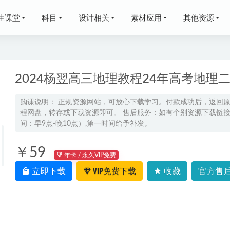
生课堂
科目
设计相关
素材应用
其他资源
2024杨翌高三地理教程24年高考地理
购课说明： 正规资源网站，可放心下载学习。付款成功后，返回
程网盘，转存或下载资源即可。 售后服务：如有个别资源下载链接失
不高三数学高考三轮复习视频教程
2026-03-26
间：早9点-晚10点）,第一时间给予补发。
天洲高二数学教程a+全年班-视频教程+讲义
2022-08-08
网课教程分享2023万猛高三生物视频教程+讲义
2022-11-13
￥59
年卡 / 永久VIP免费
猛高三生物视频教程23年高考二三轮复习寒假班+春季班
2023-06-13
立即下载
VIP免费下载
收藏
官方售后
网课猿辅导2023刘佳斌高三政治一轮复习视频教程+讲义秋季班
20