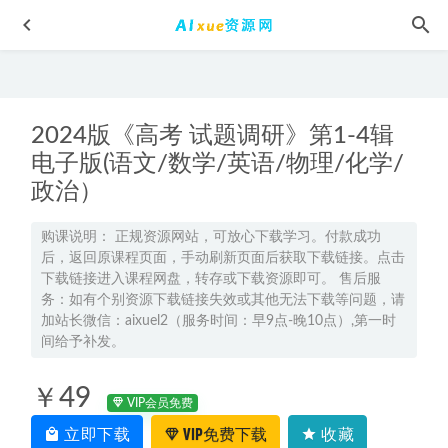
2024版《高考 试题调研》第1-4辑
电子版(语文/数学/英语/物理/化学/
政治）
2025高一语文网课暑假班+秋季班网课教程
2024-07-22
购课说明： 正规资源网站，可放心下载学习。付款成功
后，返回原课程页面，手动刷新页面后获取下载链接。点击
高中物理网课猿辅导2023崔珊珊高三物理视频教程（暑假班
下载链接进入课程网盘，转存或下载资源即可。 售后服
+秋季班）
2022-11-27
务：如有个别资源下载链接失效或其他无法下载等问题，请
2024王杭州初三数学尖端班（A+）网课教程（暑假班+秋季班
加站长微信：aixuel2（服务时间：早9点-晚10点）,第一时
间给予补发。
+寒假班）
2024-04-24
高妙高中语文课程报课推荐- 高妙语文怎么样
2024-01-20
￥49
VIP会员免费
9节课男神塑形教程，教你如何打造“穿衣显瘦脱衣有肉”好
身材，百度网盘资源打包下载
立即下载
VIP免费下载
2021-11-17
收藏