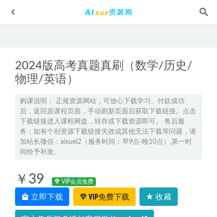
2024版高考真题真刷（数学/历史/
物理/英语）
购课说明： 正规资源网站，可放心下载学习。付款成功
后，返回原课程页面，手动刷新页面后获取下载链接。点击
薛金星初中课程全解7-9年级语文-数学-英语-物理-化学全科
下载链接进入课程网盘，转存或下载资源即可。 售后服
教程
2022-07-22
务：如有个别资源下载链接失效或其他无法下载等问题，请
Python flask构建微信小程序订餐系统教程，10G百度网盘资源
加站长微信：aixuel2（服务时间：早9点-晚10点）,第一时
打包下载
间给予补发。
2021-09-28
零基础入门到精通太极拳教学陈氏太极拳教学视频教程全
￥39
集，97.97G百度网盘资源打包下载
2021-11-21
VIP会员免费
2025杨雪高二生物a上学期暑假班+秋季班网课教程
2025-02-06
立即下载
VIP免费下载
收藏
三体有声读物全集,百度网盘资源打包下载
2021-07-23