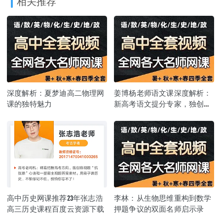
相关推荐
深度解析：夏梦迪高二物理网
姜博杨老师语文课深度解析：
课的独特魅力
新高考语文提分专家，独创
“四维破题法” 助你突破 130+
高中历史网课推荐23年张志浩
李林：从生物思维重构到数学
高三历史课程百度云资源下载
押题争议的双面名师启示录