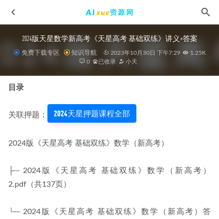
2024版天星数学新高考《天星高考 基础双练》讲义+答案
免费下载专区
知识导航
2023年10月30日 下午7:29
1.25K
0
已收录
小天
目录
2024天星押题课程全部
2026年张炯一高三语文a+一轮复习暑假班
2025-07-27
关联押题：
学而思教程【26讲张莹】北师版三年级全册数学教学课程精
讲+奥数拓展，2.62G百度网盘资源打包下载
2021-08-27
2024版《天星高考 基础双练》数学（新高考）
2025于冲高三物理】一轮二轮三轮复习全年班网课教程
2025-
09-04
├─ 2024版《天星高考 基础双练》数学（新高考）
高中生必看！揭秘超神高中语文网课老师，成绩狂飙不是梦
2.pdf（共137页）
2025-02-15
2025袁帅高二物理s网课教程下学期寒春班
2025-08-29
└─ 2024版《天星高考 基础双练》数学（新高考）答