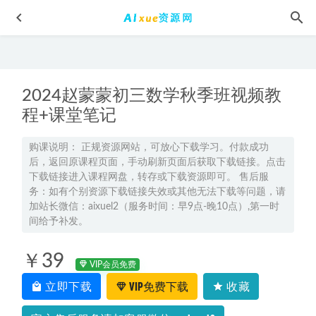
2024赵蒙蒙初三数学秋季班视频教
程+课堂笔记
购课说明： 正规资源网站，可放心下载学习。付款成功
后，返回原课程页面，手动刷新页面后获取下载链接。点击
2025李博恩高二英语a+秋季班网课教程
2024-09-28
下载链接进入课程网盘，转存或下载资源即可。 售后服
硬笔书法练字视频，楷书行书字帖入门教学成人学生快速钢
务：如有个别资源下载链接失效或其他无法下载等问题，请
笔练字,41.07G百度网盘资源打包下载
2021-11-29
加站长微信：aixuel2（服务时间：早9点-晚10点）,第一时
间给予补发。
2025陈晨高三语文a二轮复习寒春班
2025-03-24
蚁人电影国语版两部蚁人+蚁人：黄蜂女现身高清，百度网
￥39
盘下载
2022-05-23
VIP会员免费
立即下载
VIP免费下载
收藏
最新高中历史网课教程段北辰22年高考历史教学视频,7.42G学
习资料百度网盘资源打包下载
2022-01-09