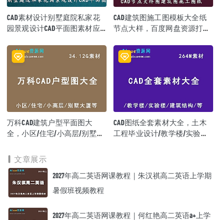
CAD素材设计别墅庭院私家花
CAD建筑图施工图模板大全纸
园景观设计CAD平面图素材应
节点大样，百度网盘资源打包
用，课程百度网盘资源打包下
下载
载
万科CAD建筑户型平面图大
CAD图纸全套素材大全，土木
全，小区/住宅/小高层/别墅大
工程毕业设计/教学楼/实验楼/
厦/公寓/商铺/花园洋房CAD图
建筑结构/等图纸模板，百度网
纸大全，34.12G百度网盘资源
盘资源打包下载
文章展示
打包下载
2027年高二英语网课教程｜朱汉祺高二英语上学期
暑假班视频教程
2027年高二英语网课教程｜何红艳高二英语a+上学