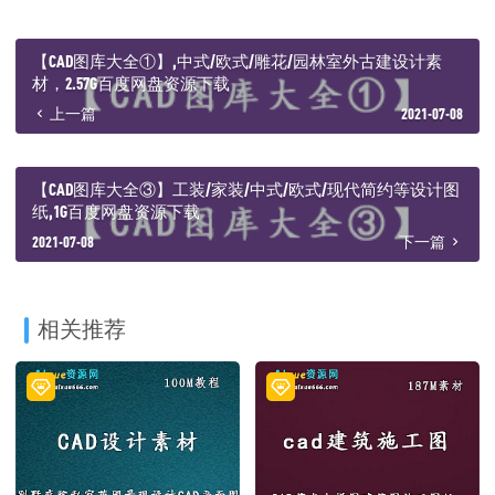
├─ 北京建筑设计院设计标准图集29M.zip
├─ 各种材料接口.zip
├─ 图库.zip
【CAD图库大全①】,中式/欧式/雕花/园林室外古建设计素
├─ 地面铺贴方案整理.zip
材，2.57G百度网盘资源下载
├─ 奢华巴洛克法式DWG雕花 别墅护板墙.zip
上一篇
2021-07-08
├─ 室内施工图集.zip
├─ 室内装饰装修构造图集.zip
├─ 平面开关及灯具与空调图例.zip
├─ 平面强弱电气图例.zip
【CAD图库大全③】工装/家装/中式/欧式/现代简约等设计图
├─ 建筑节点快速设计CAD图集.zip
纸,1G百度网盘资源下载
├─ 新图库 CCD郑中内部CAD图库.zip
2021-07-08
下一篇
├─ 施工图大样图.zip
├─ 最新整理2015新中式 法式cad拼花.zip
├─ 梁志天公司CAD模块.zip
├─ 欧式线条CAD图+图片对照.zip
├─ 深装总设计研究院制图规范版.zip
相关推荐
├─ 知名公司制图规范图例&工装模块18M.zip
├─ 立面图库.zip
├─ 精选填充图案.zip
├─ 美式整木家装实木定制CAD三视图 详图拆分图部分含实景参考.zip
├─ 节点.zip
├─ 设计师必备素材——CAD个性花纹图库，全网唯一.zip
└─ 设计院通用节点大样.zip