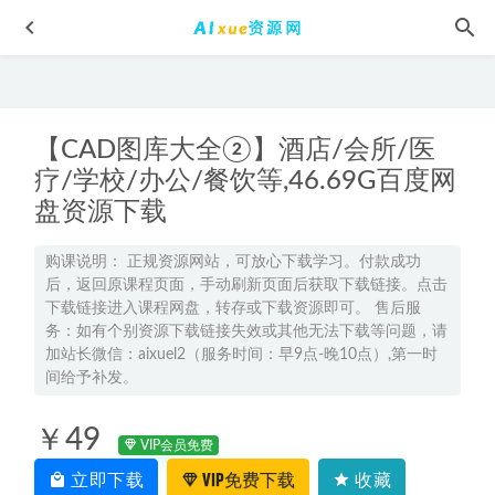
【CAD图库大全②】酒店/会所/医
疗/学校/办公/餐饮等,46.69G百度网
盘资源下载
高考数学教学资料2022年【朱昊鲲】高中数学全年网课教
购课说明： 正规资源网站，可放心下载学习。付款成功
程，7.26G学习资料百度云盘资源下载
后，返回原课程页面，手动刷新页面后获取下载链接。点击
2022-03-23
下载链接进入课程网盘，转存或下载资源即可。 售后服
2025王群高三地理二轮复习寒假班
2025-02-19
务：如有个别资源下载链接失效或其他无法下载等问题，请
网易有道精品课：Python教学课程Python小咖养成计划,19.28G
加站长微信：aixuel2（服务时间：早9点-晚10点）,第一时
间给予补发。
课程百度网盘打包下载
2022-01-10
2021教招学科FB-英语（全国）,1.52G课程百度网盘打包下载,
￥49
教师招聘考试英语教学视频
2021-05-29
VIP会员免费
2023王嫤高三化学a教程全年班-视频教程+讲义（暑假班）
立即下载
VIP免费下载
收藏