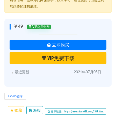
请珍惜每一位教师的网课教学，认真学习，相信您的付出会达到
│ ├─ 007 会所.zip
您想要的理想成绩。
│ ├─ 008 休闲.zip
│ ├─ 009 样板间&家装&别墅.zip
│ ├─ 010 售楼部.zip
│ ├─ 012 学校.zip
￥49
VIP会员免费
│ └─ 014 医疗.zip
└─ 002 图库图块
├─ CAD制图规范+图库.zip
立即购买
├─ CAD制图规范和图库设计素材.zip
├─ CAD图库.zip
├─ CAD地面拼花.zip
VIP免费下载
├─ CAD填充图案.zip
├─ CAD平立面图库(改).zip
├─ CAD欧式古典家具图库合集.zip
最近更新
2021年07月05日
├─ CAD超级大全.zip
├─ CCD郑中内部CAD图库.zip
├─ HBA公司图库(老外的图库很好看).zip
├─ HBA大样图.zip
├─ [最新金螳螂设计研究总院施工图制图规范 2014版].zip
CAD图库
├─ [精华]金螳螂cad平—立面图库.zip
├─ cad规范.zip
├─ 中式元素图库.zip
收藏
海报
分享链接：https://www.aixue666.com/3389.html
├─ 全套CCD制图规范—图例及打印线性.zip