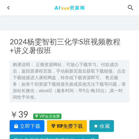
2024杨雯智初三化学S班视频教程
+讲义暑假班
购课说明： 正规资源网站，可放心下载学习。付款成功
后，返回原课程页面，手动刷新页面后获取下载链接。点击
教你从0打造电商平台前端开发教程，百度网盘资源打包下
下载链接进入课程网盘，转存或下载资源即可。 售后服
载
2021-09-30
务：如有个别资源下载链接失效或其他无法下载等问题，请
2026年姜婷婷高三物理网课教程二轮复习寒春班
2026-03-31
加站长微信：aixuel2（服务时间：早9点-晚10点）,第一时
间给予补发。
雍正登基有声小说[全72集](播音——小胖_晟焕)百度网盘资源
打包下载
2021-07-19
￥39
高中生物网课猿辅导2023张鹏高三生物s一轮复习视频教程
VIP会员免费
+讲义（暑假班+秋季班）
2022-11-27
立即下载
VIP免费下载
收藏
2025张亚柔高二语文a+下学期春季班
2025-02-27