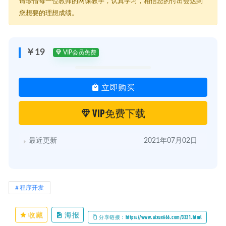
├─ 04.2d rigidBody刚体介绍.mp4
请珍惜每一位教师的网课教学，认真学习，相信您的付出会达到
├─ 05.2d rigidBody刚体工作流程.mp4
您想要的理想成绩。
├─ 06.2d rigidBody刚体属性.mp4
├─ 07.2d Collider碰撞器属性.mp4
├─ 08.2D物理系统碰撞方式介绍.mp4
├─ 09.实施2D刚体力及构建二维矢量（一）.mp4
￥19
VIP会员免费
├─ 10.实施2D刚体力及构建二维矢量（二）.mp4
├─ 11.实施2D刚体力及构建二维矢量（三）.mp4
├─ 12.实施2D刚体力及构建二维矢量（四）.mp4
立即购买
├─ 13.游戏蛮牛 第二季 Unity Native 2D系列教程 第十三讲 2D刚体碰
撞消息传递.mp4
├─ 14.2D触发消息传递.mp4
VIP免费下载
├─ 15.2D刚体铰链关节.mp4
├─ 16.2D工具中的其他关节.mp4
├─ 17.2D关节应用实例（一）.mp4
最近更新
2021年07月02日
├─ 18.2D关节应用实例（二）.mp4
├─ 19.2D关节应用实例（三）.mp4
├─ 20.Unity 2D实例项目解析.mp4
├─ 21.2D实例项目之背景设置.mp4
├─ 22.摄像机背景运动补偿.mp4
程序开发
├─ 23.摄像机目标跟踪.mp4
├─ 24.2D项目角色及动画创建（一）.mp4
├─ 25.2D项目角色及动画创建（二）.mp4
收藏
海报
分享链接：https://www.aixue666.com/3321.html
├─ 26.2D项目角色及动画创建（三）.mp4