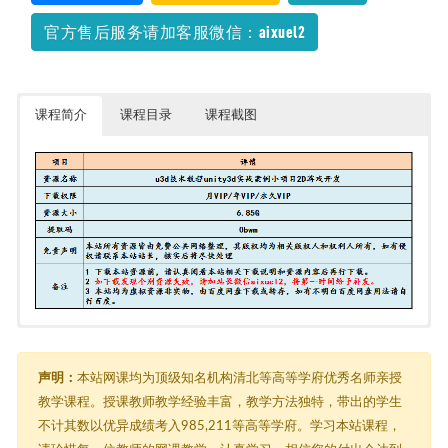
官方售后服务请加客服微信：aixuel2
课程简介
课程目录
课程截图
u3d技术教程unity3d实战案例小项目2D游戏开发
└─ 2@2d游戏官方开发教程
├─ 00.Unity 2D環境開發功能介紹.mp4
声明：
本站网课均为顶级知名机构清北等高等学府优秀名师亲授
├─ 01.Unity Native 2D工具介绍.mp4
教学课程。授课教师教学经验丰富，教学方法独特，带出的学生
├─ 02.Sprite(精灵）物体介绍与编辑.mp4
不计其数以优异成绩考入985,211等高等学府。学习本站课程，
├─ 03.2d动画制作及动画事件.mp4