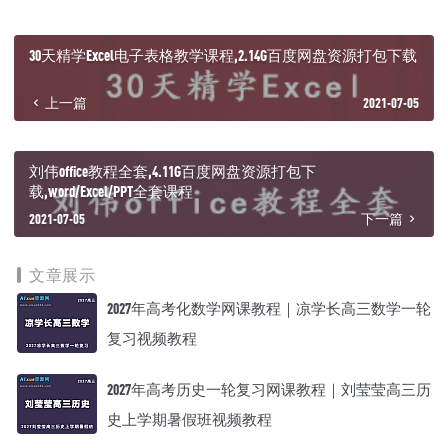
├─ 27.2D项目角色及动画创建（四）.mp4
├─ 28.2D项目场景搭建.mp4
├─ 29.角色功能及动画状态机设置.mp4
30天精学Excel电子表格教学课程,2.14G百度网盘资源打包下载
├─ 30.角色转身功能设置.mp4
├─ 31.第三十一讲 角色行进功能设置（一）.mp4
上一篇
2021-07-05
├─ 32.角色行进功能设置（二）.mp4
├─ 33.2D角色射线检测.mp4
├─ 34.2D角色跳跃功能设置.mp4
├─ 35.2D角色射击功能设置.mp4
刘伟office教程全套,4.11G百度网盘资源打包下
├─ 36.2D角色动画状态机.mp4
载,word/Excel/PPT全套课程
└─ Native 2D Game.unitypackage
2021-07-05
下一篇
文章展示
2027年高考化数学网课教程｜凉学长高三数学一轮
复习视频教程
2027年高考历史一轮复习网课教程｜刘莹莹高三历
史上学期暑假班视频教程