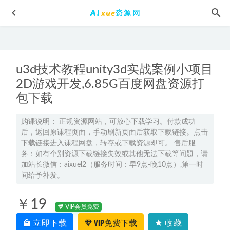
u3d技术教程unity3d实战案例小项目
2D游戏开发,6.85G百度网盘资源打
包下载
2024刘鹏达高二数学秋季班视频教程+课程笔记
2023-12-01
购课说明： 正规资源网站，可放心下载学习。付款成功
后，返回原课程页面，手动刷新页面后获取下载链接。点击
2024刘莹莹高三历史暑假班高考历史一轮复习网课视频教程
下载链接进入课程网盘，转存或下载资源即可。 售后服
2023-07-25
务：如有个别资源下载链接失效或其他无法下载等问题，请
希望学2025李孚宁初一地理培训班秋上+秋下网课教程
2024-
加站长微信：aixuel2（服务时间：早9点-晚10点）,第一时
间给予补发。
08-15
2025付雷初三物理秋上a+班视频教程+课堂笔记
2024-08-13
￥19
VIP会员免费
学而思英语【王欣】40讲 乐学英语一级教学课程，5.72G百度
网盘资源打包下载
立即下载
2021-08-25
VIP免费下载
收藏