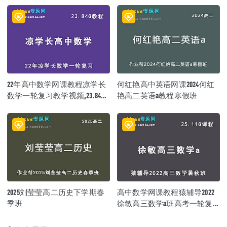
22年高中数学网课教程凉学长
何红艳高中英语网课2024何红
数学一轮复习教学视频,23.84G
艳高二英语a教程寒假班
学习资料百度网盘资源打包下
载
2025刘莹莹高二历史下学期春
高中数学网课教程猿辅导2022
季班
徐敏高三数学a班高考一轮复
习视频教程+讲义（暑假班+秋
季班）