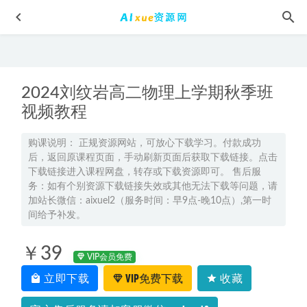
2024刘纹岩高二物理上学期秋季班
视频教程
购课说明： 正规资源网站，可放心下载学习。付款成功
后，返回原课程页面，手动刷新页面后获取下载链接。点击
PPT教学课程：工作总结报告制作质量提升300%,百度网盘资
下载链接进入课程网盘，转存或下载资源即可。 售后服
源打包下载
2022-01-13
务：如有个别资源下载链接失效或其他无法下载等问题，请
项目总工程师自学视频教程技术负责人职场规划施工管理图
加站长微信：aixuel2（服务时间：早9点-晚10点）,第一时
纸会审,28.15G课程百度网盘资源打包下载
间给予补发。
2021-06-30
机械原理动画 机械设计资料教程机械自动化原理 机械动画
￥39
视频素材，259MB 课程百度网盘打包下载
2021-05-07
VIP会员免费
教你学唱歌-抖音热门歌曲速成教程，百度网盘资源打包下
立即下载
VIP免费下载
收藏
载
2021-08-15