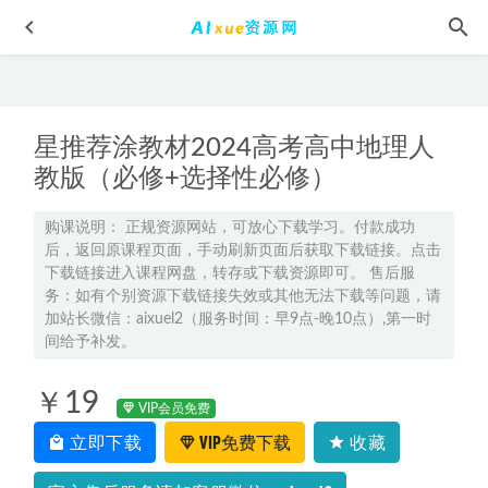
星推荐涂教材2024高考高中地理人
教版（必修+选择性必修）
购课说明： 正规资源网站，可放心下载学习。付款成功
后，返回原课程页面，手动刷新页面后获取下载链接。点击
2024周云高二生物a上学期暑秋班
2024-07-06
下载链接进入课程网盘，转存或下载资源即可。 售后服
2026年聂宁高二英语a+下学期寒春班网课直播教程
2026-04-13
务：如有个别资源下载链接失效或其他无法下载等问题，请
加站长微信：aixuel2（服务时间：早9点-晚10点）,第一时
2025张艳平高三地理网课高考地理一轮复习秋季班
2024-08-27
间给予补发。
河小象美术课启蒙课亲子教育美术绘画教程,百度网盘资源
打包下载
2021-11-28
￥19
VIP会员免费
2023关也高三历史高考复习讲义
2023-03-23
立即下载
VIP免费下载
收藏