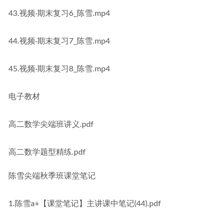
43.视频·期末复习6_陈雪.mp4
44.视频·期末复习7_陈雪.mp4
45.视频·期末复习8_陈雪.mp4
电子教材
高二数学尖端班讲义.pdf
高二数学题型精练.pdf
陈雪尖端秋季班课堂笔记
1.陈雪a+【课堂笔记】主讲课中笔记(44).pdf