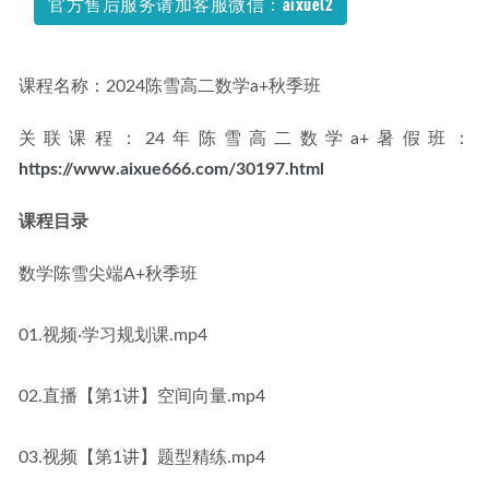
官方售后服务请加客服微信：aixuel2
课程名称：2024陈雪高二数学a+秋季班
关联课程：24年陈雪高二数学a+暑假班：
https://www.aixue666.com/30197.html
课程目录
数学陈雪尖端A+秋季班
01.视频·学习规划课.mp4
02.直播【第1讲】空间向量.mp4
03.视频【第1讲】题型精练.mp4