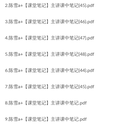
2.陈雪a+【课堂笔记】主讲课中笔记(45).pdf
3.陈雪a+【课堂笔记】主讲课中笔记(46).pdf
4.陈雪a+【课堂笔记】主讲课中笔记(47).pdf
5.陈雪a+【课堂笔记】主讲课中笔记(48).pdf
6.陈雪a+【课堂笔记】主讲课中笔记(44).pdf
7.陈雪a+【课堂笔记】主讲课中笔记(45).pdf
8.陈雪a+【课堂笔记】主讲课中笔记.pdf
9.陈雪a+【课堂笔记】主讲课中笔记.pdf