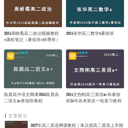
2024周峤矞高二政治视频教程
2024张华高二数学s暑假班
+课程笔记（暑假班+秋季班）
陈晨高中语文网课2024陈晨高
2024文煦刚高三英语a+班暑假
二语文a+寒假班教程
班24年高考英语一轮复习教程
文章展示
2027年高二英语网课教程｜朱汉祺高二英语上学期