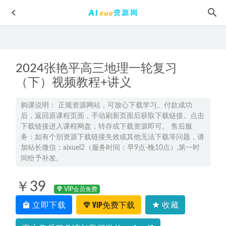
2024张艳平高三地理一轮复习
（下）视频教程+讲义
购课说明： 正规资源网站，可放心下载学习。付款成功
后，返回原课程页面，手动刷新页面后获取下载链接。点击
2024廉思佳初三物理暑秋班教程+课堂笔记
2023-11-28
下载链接进入课程网盘，转存或下载资源即可。 售后服
车载音乐【欧美歌曲】全集，百度网盘资源打包下载
2022-
务：如有个别资源下载链接失效或其他无法下载等问题，请
05-20
加站长微信：aixuel2（服务时间：早9点-晚10点）,第一时
间给予补发。
23年高中地理网课2023李会乐高三地理一轮复习视频教程
2022-12-25
￥39
诛仙有声小说全集管恩亮讲播，3.11G百度网盘资源打包下载
VIP会员免费
2021-07-24
立即下载
VIP免费下载
收藏
2026年姜婷婷高三物理一轮复习秋季班网课教程
2025-09-16