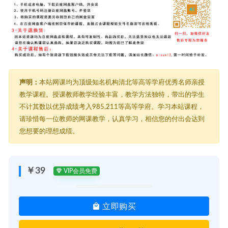
声明：
本站网课均为顶级知名机构清北等高等学府优秀名师亲授
教学课程。授课教师教学经验丰富，教学方法独特，带出的学生
不计其数以优异成绩考入985,211等高等学府。学习本站课程，
请珍惜每一位教师的网课教学，认真学习，相信您的付出会达到
您想要的理想成绩。
￥39
VIP会员免费
立即购买