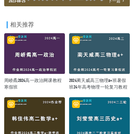
2023-08-25
下一篇
相关推荐
周峤矞2024高一政治网课教程
2024蔺天威高三物理a+班暑假
寒假班
班24年高考物理一轮复习教程