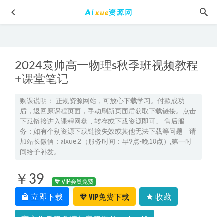
2024袁帅高一物理s秋季班视频教程
+课堂笔记
购课说明： 正规资源网站，可放心下载学习。付款成功
后，返回原课程页面，手动刷新页面后获取下载链接。点击
有道2025高昕高三数学一轮复习暑假班网课教程
2024-06-20
下载链接进入课程网盘，转存或下载资源即可。 售后服
有道2026胡源高三数学一轮复习暑假班
2025-07-02
务：如有个别资源下载链接失效或其他无法下载等问题，请
加站长微信：aixuel2（服务时间：早9点-晚10点）,第一时
2022【贺银成】考研西综视频教学课程
2021-04-09
间给予补发。
西门子PLC编程S7-1200从入门到精通视频教程学习资料百度
网盘资源打包下载
2021-06-09
￥39
VIP会员免费
2024赵礼显高三数学课程+讲义暑假班24年高考数学一轮复习
立即下载
VIP免费下载
收藏
网课教程
2023-06-18