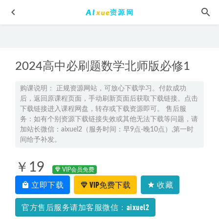
2024高中必刷题数学北师版必修1
购课说明： 正规资源网站，可放心下载学习。付款成功
后，返回原课程页面，手动刷新页面后获取下载链接。点击
下载链接进入课程网盘，转存或下载资源即可。 售后服
初中语文网课学习资料下载简单学习网李华初二语文教程
务：如有个别资源下载链接失效或其他无法下载等问题，请
2022-11-29
加站长微信：aixuel2（服务时间：早9点-晚10点）,第一时
间给予补发。
2025杨雪高二生物a+下学期寒假班网课教程
2025-02-06
2022高中物理网课夏梦迪高三物理视频教程+讲义全年班（春
￥19
季+暑假+秋季+寒假）
2022-12-15
VIP会员免费
高中数学网课资源下载腾讯课堂2023王梦抒高三数学全年班
立即下载
VIP免费下载
收藏
2022-11-17
官方售后服务请加客服微信：aixuel2
有道2022于佳卉高三生物全年班课程高考生物复习视频教程