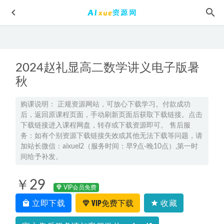
2024赵礼显高二数学讲义电子版暑
秋
购课说明： 正规资源网站，可放心下载学习。付款成功
后，返回原课程页面，手动刷新页面后获取下载链接。点击
2025年高三数学网课一轮复习暑假班+秋季班
2025-01-24
下载链接进入课程网盘，转存或下载资源即可。 售后服
平面设计教程Illustrator.CS4.特效设计与制作实例精讲,4G百度
务：如有个别资源下载链接失效或其他无法下载等问题，请
网盘资源打包下载
2022-01-05
加站长微信：aixuel2（服务时间：早9点-晚10点）,第一时
间给予补发。
零基础教你学唱歌教程，1.71G百度网盘资源打包下载
2021-
08-15
￥29
2023曲增瑞高三语文a+秋季班视频教程+讲义-高考一轮复习
VIP会员免费
资源下载
2022-10-06
立即下载
VIP免费下载
收藏
2025夏梦迪高三物理网课25年高考物理一轮复习秋季班
2024-