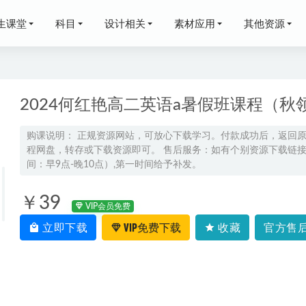
生课堂
科目
设计相关
素材应用
其他资源
2024何红艳高二英语a暑假班课程（秋
购课说明： 正规资源网站，可放心下载学习。付款成功后，返回
程网盘，转存或下载资源即可。 售后服务：如有个别资源下载链接失
一凡高一生物下学期春季班
2025-03-08
间：早9点-晚10点）,第一时间给予补发。
李荟乐高三地理课程春季班24年李荟乐高考地理二三轮复习网课教程
2
夏梦迪高三物理一轮复习暑假班视频教程+讲义
2024-06-19
￥39
VIP会员免费
程2022张亚柔高二语文全年班视频教程+课堂笔记+讲义（寒-春-
立即下载
VIP免费下载
收藏
官方售后
学资料2022姜博洋高考语文全年联报班教学视频，16.71G学习
2-04-04