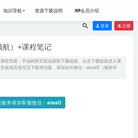
知识导航
资源下载说明
VIP会员介绍
登录
注册
领航）+课程笔记
原课程页面，手动刷新页面后获取下载链接。点击下载链接进入课
效或其他无法下载等问题，请加站长微信：aixuel2（服务时
024-03-09
暑-秋）
2023-
服务请加客服微信：aixuel2
资料百度云盘