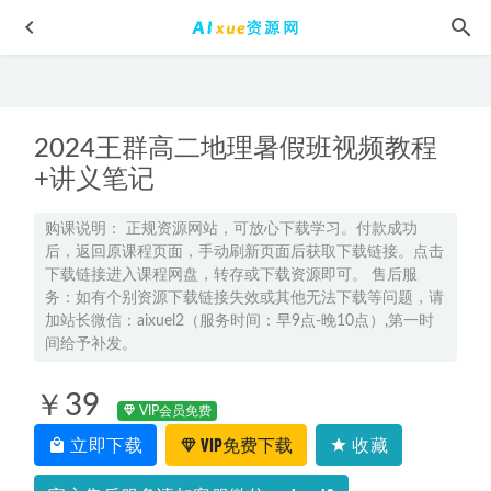
2024王群高二地理暑假班视频教程
+讲义笔记
购课说明： 正规资源网站，可放心下载学习。付款成功
后，返回原课程页面，手动刷新页面后获取下载链接。点击
2025年高三英语二轮复习网课春季班
2025-02-18
下载链接进入课程网盘，转存或下载资源即可。 售后服
23年高中数学网课2023田夏林高二数学a视频教程+讲义秋季
务：如有个别资源下载链接失效或其他无法下载等问题，请
班
2023-02-08
加站长微信：aixuel2（服务时间：早9点-晚10点）,第一时
间给予补发。
2023高考押题讲义电子版-2023四川省高三上学期入学考试百
度网盘打包下载
2023-04-18
￥39
2024郑梦瑶高一物理a+暑假班课程
2023-07-07
VIP会员免费
立即下载
VIP免费下载
收藏
2026年张彩琪高二英语上学期秋季班
2025-11-28