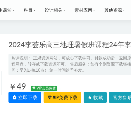
生课堂
科目
设计相关
素材应用
其他资源
2024李荟乐高三地理暑假班课程24
购课说明： 正规资源网站，可放心下载学习。付款成功后，返回
程网盘，转存或下载资源即可。 售后服务：如有个别资源下载链接失
华少讲鬼故事：少说鬼话（完结）百度网盘打包下载
2023-05-10
间：早9点-晚10点）,第一时间给予补发。
考生物怎样有效复习？
2025-03-20
礼显高二数学暑假班网课教程
2024-07-16
￥49
VIP会员免费
5高昕高二数学下学期寒假班网课
2025-01-19
立即下载
VIP免费下载
收藏
官方售后
一凡高三生物a网课24年高考生物二轮寒假班
2024-02-26