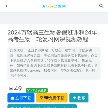
2024万猛高三生物暑假班课程24年
高考生物一轮复习网课视频教程
购课说明： 正规资源网站，可放心下载学习。付款成功
后，返回原课程页面，手动刷新页面后获取下载链接。点击
教你炒股教程量化交易魔鬼训练营,5位导师/20套策略/32节课
下载链接进入课程网盘，转存或下载资源即可。 售后服
程【价值999元】,7.51G百度网盘资源打包下载
2021-08-20
务：如有个别资源下载链接失效或其他无法下载等问题，请
施琪嘉：女性精神分析（完结），揭秘女性性格精神密码。
加站长微信：aixuel2（服务时间：早9点-晚10点）,第一时
百度网盘资源打包下载
间给予补发。
2022-05-11
猿辅导高中化学网课资源2022高三化学李霄君A+网络教程，
￥49
35.06G学习资料百度网盘资源打包下载
2022-01-26
VIP会员免费
2023何连伟高二物理a+视频教程+讲义（暑假班+秋季班）
立即下载
VIP免费下载
收藏
2023-01-07