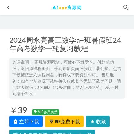
2024周永亮高三数学a+班暑假班24
年高考数学一轮复习教程
购课说明： 正规资源网站，可放心下载学习。付款成功
后，返回原课程页面，手动刷新页面后获取下载链接。点击
广场舞+健身操教学视频400多套课教程全集，22.77G资源百
下载链接进入课程网盘，转存或下载资源即可。 售后服
度网盘打包下载
2022-06-24
务：如有个别资源下载链接失效或其他无法下载等问题，请
王瑾高中化学网课2024王瑾高一化学a+班教程(暑假班+秋季
加站长微信：aixuel2（服务时间：早9点-晚10点）,第一时
班）
间给予补发。
2024-01-30
2026年王羽高三物理电子讲义
2025-07-22
￥39
张金洋业绩暴增的八大绝招,4.94G百度网盘资源打包下载
VIP会员免费
2021-08-18
立即下载
VIP免费下载
收藏
高中数学网课教程分享2022年郭化楠高考数学全年联报班