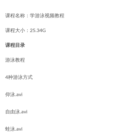
（暑假班+秋季班+知识视频）
2023-12-23
打造完美老公,1G课程百度网盘打包下载,夫妻生活/家庭生活/
课程名称：学游泳视频教程
和谐家庭必备
2021-04-17
课程大小：25.34G
课程目录
游泳教程
4种游泳方式
仰泳.avi
自由泳.avi
蛙泳.avi