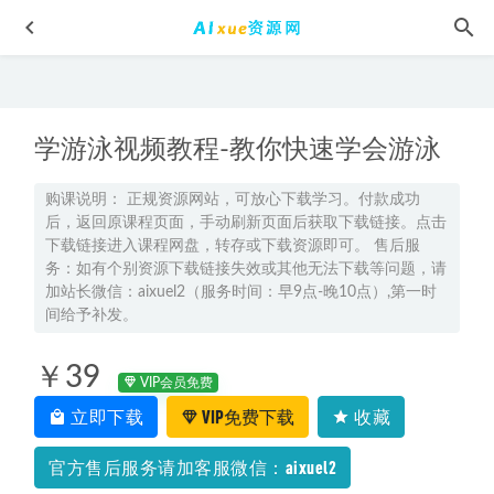
学游泳视频教程-教你快速学会游泳
购课说明： 正规资源网站，可放心下载学习。付款成功
后，返回原课程页面，手动刷新页面后获取下载链接。点击
下载链接进入课程网盘，转存或下载资源即可。 售后服
高中化学网课教程猿辅导2022李霄君高三化学a+班高考一轮
务：如有个别资源下载链接失效或其他无法下载等问题，请
复习视频教程+讲义全年班（暑假班+秋季班+寒假班+春季班）
加站长微信：aixuel2（服务时间：早9点-晚10点）,第一时
2023-03-08
间给予补发。
朱丹使命力21讲 点燃非凡法自己,百度网盘打包下载
2021-05-
￥39
28
VIP会员免费
2025赵玉峰高三物理高考一轮二轮三轮复习全年班网课教程
立即下载
VIP免费下载
收藏
2025-09-04
官方售后服务请加客服微信：aixuel2
2024胡源数学网课24年高考胡源高三数学一轮复习视频教程