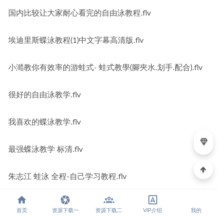
国内比较让大家耐心看完的自由泳教程.flv
埃迪里斯蝶泳教程(1)中文字幕高清版.flv
小澔教你有效率的游蛙式- 蛙式教學(腳夾水.划手.配合).flv
很好的自由泳教学.flv
我喜欢的蝶泳教学.flv
最强蝶泳教学 标清.flv
朱志江 蛙泳 全程-自己学习教程.flv
自由泳-03自由泳蹬腿划行练习-游泳标清.mp4
首页
资源下载一
资源下载二
VIP介绍
我的