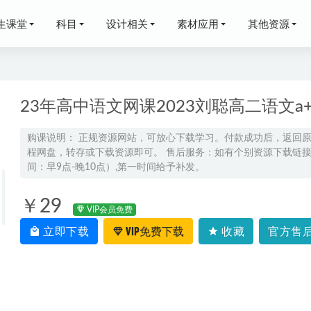
生课堂
科目
设计相关
素材应用
其他资源
23年高中语文网课2023刘聪高二语文
购课说明： 正规资源网站，可放心下载学习。付款成功后，返回
程网盘，转存或下载资源即可。 售后服务：如有个别资源下载链接失
周欣高一地理上学期秋季班
2025-12-31
间：早9点-晚10点）,第一时间给予补发。
材2024高中语文人教版
2023-09-12
夏梦迪高三物理二三轮复习寒春班视频教程+讲义
2025-06-14
￥29
VIP会员免费
猿辅导2023张鹏高中生物教程
2022-09-03
立即下载
VIP免费下载
收藏
官方售后
三政治一轮复习暑秋班
2024-04-11