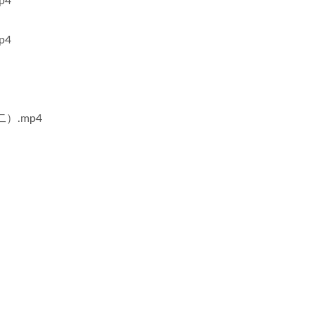
p4
p4
）.mp4