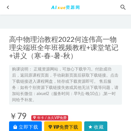
高中物理治教程2022何连伟高一物
理尖端班全年班视频教程+课堂笔记
+讲义（寒-春-暑-秋）
23年高中化学网课2023李伟高二化学s视频教程+讲义（暑假
购课说明： 正规资源网站，可放心下载学习。付款成功
班+秋季班）
后，返回原课程页面，手动刷新页面后获取下载链接。点击
2023-01-02
下载链接进入课程网盘，转存或下载资源即可。 售后服
2026年孙竟轩高一物理a+上学期秋季班网课教程
2025-10-19
务：如有个别资源下载链接失效或其他无法下载等问题，请
2026张亚柔高三语文a+二轮复习春季班视频教程+课堂笔记
加站长微信：aixuel2（服务时间：早9点-晚10点）,第一时
间给予补发。
2026-03-25
木乃伊电影全集国语版1-3部，百度网盘下载
2022-05-24
￥79
年卡 / 永久VIP免费
23年高中英语网课教程乐学2023付轩屿高一英语视频教程
（暑假班+秋季班）
立即下载
2023-02-13
VIP免费下载
收藏