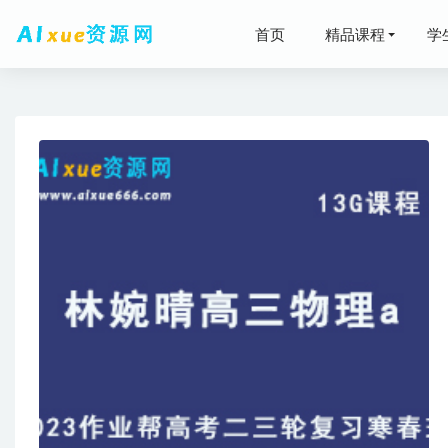
首页
精品课程
学
房建施工
2025
高中历史
高考越来
学而思小学
下载
2021-08-2