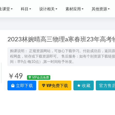
生课堂
科目
设计相关
素材应用
其他资源
2023林婉晴高三物理a寒春班23年高
购课说明： 正规资源网站，可放心下载学习。付款成功后，返回
程网盘，转存或下载资源即可。 售后服务：如有个别资源下载链接失
实战教学课程系列讲解,百度网盘资源打包下载
2022-01-07
间：早9点-晚10点）,第一时间给予补发。
年叁月聚粮语文百日冲刺｜荡平玄学诅咒
2025-02-17
网课教程2023绍轶辰高三历史视频教程+讲义（暑假班+秋季班）
2
￥49
VIP会员免费
越近，在最后高考的这段时间里，我们如何快速的去提高成绩
202
立即下载
VIP免费下载
收藏
官方售后
语文【44讲-张瑾】三升四年级“畅享语文”教学课程，5.95G百
8