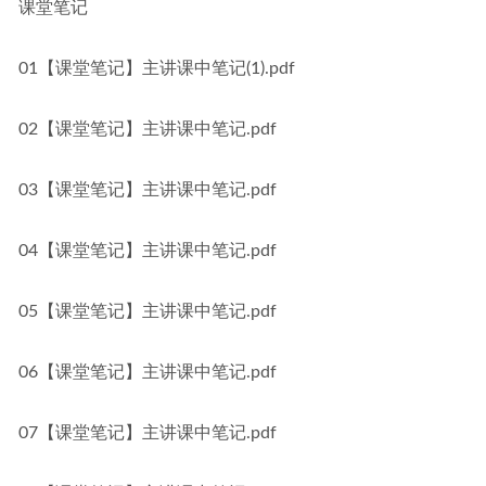
课堂笔记
01【课堂笔记】主讲课中笔记(1).pdf
02【课堂笔记】主讲课中笔记.pdf
03【课堂笔记】主讲课中笔记.pdf
04【课堂笔记】主讲课中笔记.pdf
05【课堂笔记】主讲课中笔记.pdf
06【课堂笔记】主讲课中笔记.pdf
07【课堂笔记】主讲课中笔记.pdf