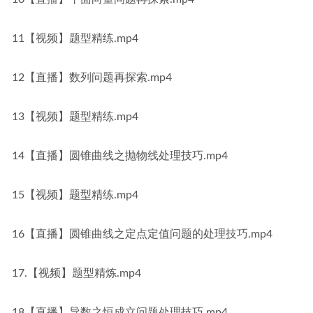
11【视频】题型精练.mp4
12【直播】数列问题再探索.mp4
13【视频】题型精练.mp4
14【直播】圆锥曲线之抛物线处理技巧.mp4
15【视频】题型精练.mp4
16【直播】圆锥曲线之定点定值问题的处理技巧.mp4
17.【视频】题型精炼.mp4
18【直播】导数之恒成立问题处理技巧.mp4