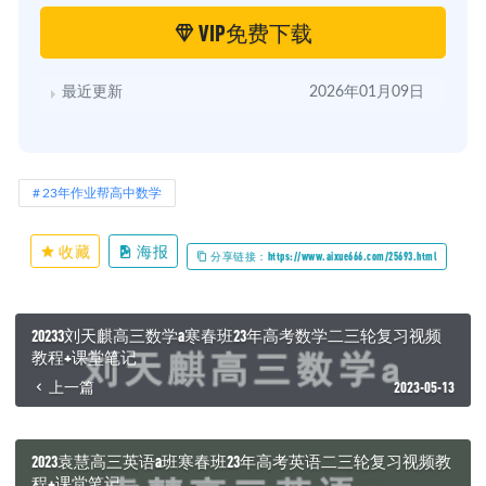
VIP免费下载
最近更新
2026年01月09日
23年作业帮高中数学
收藏
海报
分享链接：https://www.aixue666.com/25693.html
20233刘天麒高三数学a寒春班23年高考数学二三轮复习视频
教程+课堂笔记
上一篇
2023-05-13
2023袁慧高三英语a班寒春班23年高考英语二三轮复习视频教
程+课堂笔记