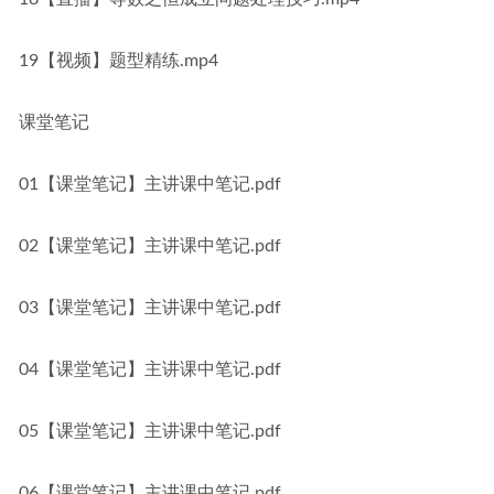
19【视频】题型精练.mp4
课堂笔记
01【课堂笔记】主讲课中笔记.pdf
02【课堂笔记】主讲课中笔记.pdf
03【课堂笔记】主讲课中笔记.pdf
04【课堂笔记】主讲课中笔记.pdf
05【课堂笔记】主讲课中笔记.pdf
06【课堂笔记】主讲课中笔记.pdf