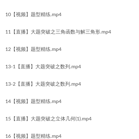
10【视频】题型精练.mp4
11【直播】大题突破之三角函数与解三角形.mp4
12【视频】题型精练.mp4
13-1【直播】大题突破之数列.mp4
13-2【直播】大题突破之数列.mp4
14【视频】题型精练.mp4
15【直播】大题突破之立体几何(1).mp4
16【视频】题型精练.mp4