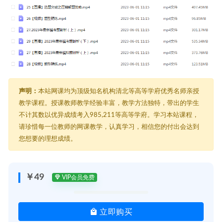
声明：
本站网课均为顶级知名机构清北等高等学府优秀名师亲授
教学课程。授课教师教学经验丰富，教学方法独特，带出的学生
不计其数以优异成绩考入985,211等高等学府。学习本站课程，
请珍惜每一位教师的网课教学，认真学习，相信您的付出会达到
您想要的理想成绩。
￥49
VIP会员免费
立即购买