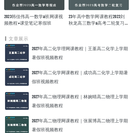
2023韩佳伟高一数学a班网课视
23年高中数学网课教程2023刘
频教程+课堂笔记寒假班
秋龙高三数学a高考二轮复习
视频教程+课堂笔记寒假班
文章展示
2027年高二化学理网课教程｜王堇高二化学上学期
暑假班视频教程
2027年高二化学网课教程｜成功高二化学上学期暑
假班视频教程
2027年高二物理网课教程｜林婉晴高二物理上学期
暑假班视频教程
2027年高二物理网课教程｜张展博高二物理上学期
暑假班视频教程