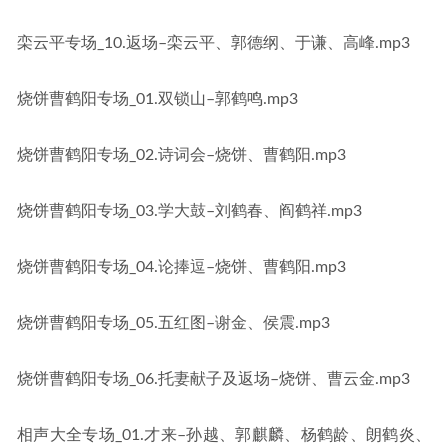
栾云平专场_10.返场–栾云平、郭德纲、于谦、高峰.mp3
烧饼曹鹤阳专场_01.双锁山–郭鹤鸣.mp3
烧饼曹鹤阳专场_02.诗词会–烧饼、曹鹤阳.mp3
烧饼曹鹤阳专场_03.学大鼓–刘鹤春、阎鹤祥.mp3
烧饼曹鹤阳专场_04.论捧逗–烧饼、曹鹤阳.mp3
烧饼曹鹤阳专场_05.五红图–谢金、侯震.mp3
烧饼曹鹤阳专场_06.托妻献子及返场–烧饼、曹云金.mp3
相声大全专场_01.才来–孙越、郭麒麟、杨鹤龄、朗鹤炎、