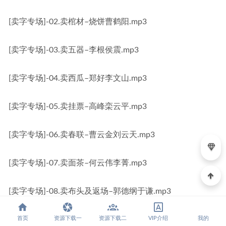
[卖字专场]-02.卖棺材–烧饼曹鹤阳.mp3
[卖字专场]-03.卖五器–李根侯震.mp3
[卖字专场]-04.卖西瓜–郑好李文山.mp3
[卖字专场]-05.卖挂票–高峰栾云平.mp3
[卖字专场]-06.卖春联–曹云金刘云天.mp3
[卖字专场]-07.卖面茶–何云伟李菁.mp3
[卖字专场]-08.卖布头及返场–郭德纲于谦.mp3
[叹人生专场]-01.庙游子–谢金张鹤文.mp3
首页
资源下载一
资源下载二
VIP介绍
我的