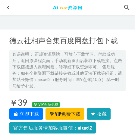
德云社相声合集百度网盘打包下载
购课说明： 正规资源网站，可放心下载学习。付款成功
后，返回原课程页面，手动刷新页面后获取下载链接。点击
下载链接进入课程网盘，转存或下载资源即可。 售后服
高中数学网课教程猿辅导2022问延伟高三数学a+班高考一轮
务：如有个别资源下载链接失效或其他无法下载等问题，请
复习视频教程+讲义暑秋班（暑假班+秋季班）
2023-03-02
加站长微信：aixuel2（服务时间：早9点-晚10点）,第一时
间给予补发。
高中物理网课教程22年【刘杰】高考一轮复习目标班教学视
频,4.83G学习资料百度网盘资源打包下载
2022-01-09
￥39
2025高二英语下学期寒假班网课教程
2025-02-11
VIP会员免费
2023王梦抒高三数学一轮复习讲义
立即下载
VIP免费下载
2023-03-22
收藏
高中数学网课推荐22年王嘉庆高中数学全程班
2022-10-13
官方售后服务请加客服微信：aixuel2