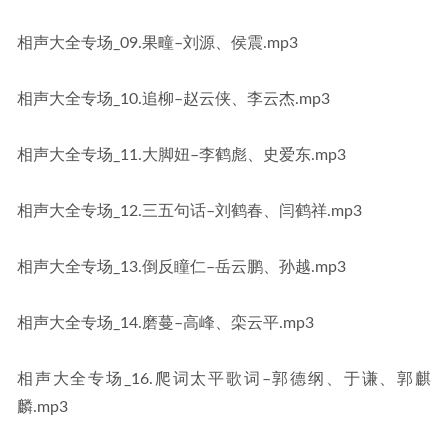
相声大全专场_09.果疃–刘源、侯震.mp3
相声大全专场_10.追柳–赵云侠、李云杰.mp3
相声大全专场_11.大脚妞–李鹤彪、史爱东.mp3
相声大全专场_12.三五句话–刘鹤春、闫鹤祥.mp3
相声大全专场_13.倒反瞳仁–岳云鹏、孙越.mp3
相声大全专场_14.磨蔓–高峰、栾云平.mp3
相声大全专场_16.爬词太平歌词–郭德纲、于谦、郭麒
麟.mp3