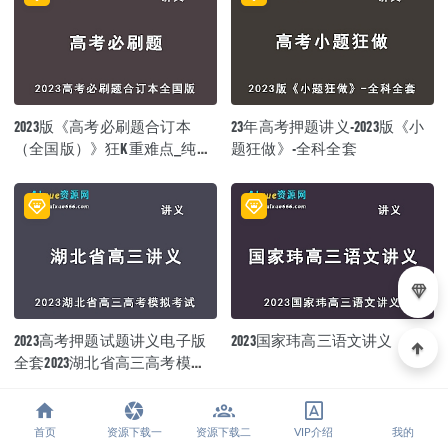
2023版《高考必刷题合订本
23年高考押题讲义-2023版《小
（全国版）》狂K重难点_纯图
题狂做》-全科全套
版共400余页
2023高考押题试题讲义电子版
2023国家玮高三语文讲义
全套2023湖北省高三高考模拟
摸底考试百度网盘打包下载
文章展示
首页
资源下载一
资源下载二
VIP介绍
我的
2027年高二化学理网课教程｜王堇高二化学上学期