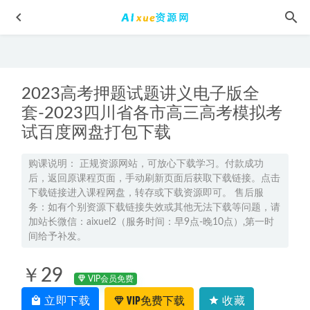
2023高考押题试题讲义电子版全
套-2023四川省各市高三高考模拟考
试百度网盘打包下载
2023高考押题卷电子版黑白押题卷
2023-05-04
购课说明： 正规资源网站，可放心下载学习。付款成功
后，返回原课程页面，手动刷新页面后获取下载链接。点击
孙竟轩高中物理网课2024孙竟轩高二物理a+班教程（暑假班
下载链接进入课程网盘，转存或下载资源即可。 售后服
+秋季班）
2024-01-27
务：如有个别资源下载链接失效或其他无法下载等问题，请
车载优盘音乐 痛仰乐队无损音质歌曲摇滚歌曲全集百度网盘
加站长微信：aixuel2（服务时间：早9点-晚10点）,第一时
间给予补发。
打包下载
2023-04-15
2023刘天麒高三数学a+秋季班视频教程+讲义-高考一轮复习
￥29
资源下载
2022-10-05
VIP会员免费
2024谢一凡高三生物a+二三轮复习春季班
2024-03-08
立即下载
VIP免费下载
收藏