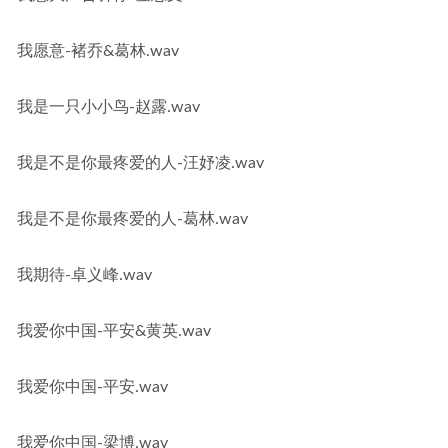
我愿意-褚乔&葛林.wav
我是一只小小鸟-赵露.wav
我是不是你最疼爱的人-汪妤凌.wav
我是不是你最疼爱的人-葛林.wav
我期待-卓义峰.wav
我爱你中国-平安&黄英.wav
我爱你中国-平安.wav
我爱你中国-梁博.wav