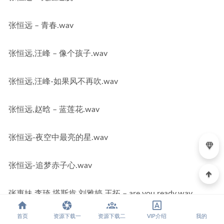
张恒远 – 青春.wav
张恒远,汪峰 – 像个孩子.wav
张恒远,汪峰-如果风不再吹.wav
张恒远,赵晗 – 蓝莲花.wav
张恒远-夜空中最亮的星.wav
张恒远-追梦赤子心.wav
张惠妹,李琦,塔斯肯,刘雅婷,王拓 – are you ready.wav
首页
资源下载一
资源下载二
VIP介绍
我的
张新,刘籽辰 – 你在烦恼什么.wav