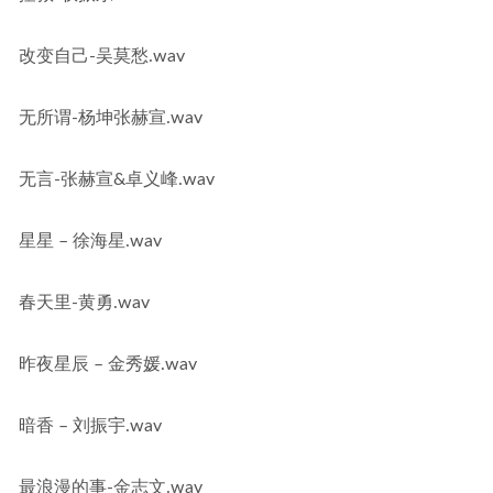
改变自己-吴莫愁.wav
无所谓-杨坤张赫宣.wav
无言-张赫宣&卓义峰.wav
星星 – 徐海星.wav
春天里-黄勇.wav
昨夜星辰 – 金秀媛.wav
暗香 – 刘振宇.wav
最浪漫的事-金志文.wav