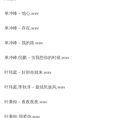
单冲峰 – 地心.wav
单冲峰 – 存在.wav
单冲峰 – 我的路.wav
单冲峰,倪鹏 – 当我想你的时候.wav
叶玮庭 – 好胆你就来.wav
叶玮庭,李秋泽 – 最炫民族风.wav
叶秉桓 – 夜夜夜夜.wav
叶秉桓-我爱你.wav