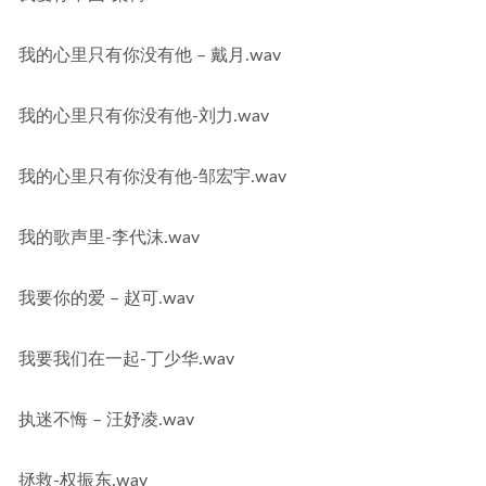
我的心里只有你没有他 – 戴月.wav
我的心里只有你没有他-刘力.wav
我的心里只有你没有他-邹宏宇.wav
我的歌声里-李代沫.wav
我要你的爱 – 赵可.wav
我要我们在一起-丁少华.wav
执迷不悔 – 汪妤凌.wav
拯救-权振东.wav