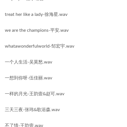
treat her like a lady-徐海星.wav
we are the champions-平安.wav
whatawonderfulworld-邹宏宇.wav
一个人生活-吴莫愁.wav
一想到你呀-伍佳丽.wav
一样的月光-王韵壹&赵可.wav
三天三夜-张玮&歌浴森.wav
不了情-王韵壹.wav