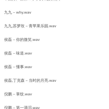
九九 – why.wav
九九,苏梦玫 – 青苹果乐园.wav
侯磊 – 你的微笑.wav
侯磊 – 味道.wav
侯磊 – 懂事.wav
侯磊,丁克森 – 当时的月亮.wav
倪鹏 – 掌纹.wav
倪鹏 – 第一滴泪.wav