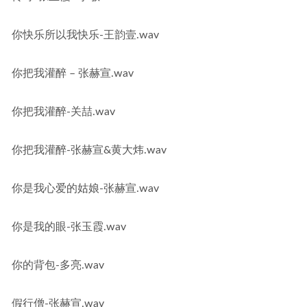
你快乐所以我快乐-王韵壹.wav
你把我灌醉 – 张赫宣.wav
你把我灌醉-关喆.wav
你把我灌醉-张赫宣&黄大炜.wav
你是我心爱的姑娘-张赫宣.wav
你是我的眼-张玉霞.wav
你的背包-多亮.wav
假行僧-张赫宣.wav