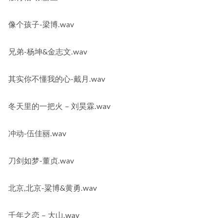
像个孩子-梁博.wav
兄弟-杨坤&金志文.wav
其实你不懂我的心-戴月.wav
冬天里的一把火 – 刘昊霖.wav
冲动-伍佳丽.wav
刀剑如梦-董贞.wav
北京,北京-粱博&黄勇.wav
千年之恋 – 大山.wav