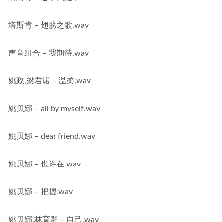
塔斯肯 – 翅膀之歌.wav
声音组合 – 我期待.wav
姚政,梁君诺 – 温柔.wav
姚贝娜 – all by myself.wav
姚贝娜 – dear friend.wav
姚贝娜 – 也许在.wav
姚贝娜 – 把握.wav
姚贝娜,林育群 – 自己.wav