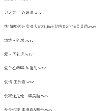
滾滚红尘-袁娅维.wav
热情的沙漠-庾澄庆&大山&王韵壹&金池&吴莫愁.wav
燃烧 – 陈斌 .wav
爱 – 周礼虎.wav
爱什么稀罕-陈俊彤.wav
爱情-王韵壹.wav
爱我还是他 – 李昊瀚.wav
爱是你我-李维真&谢丹.wav