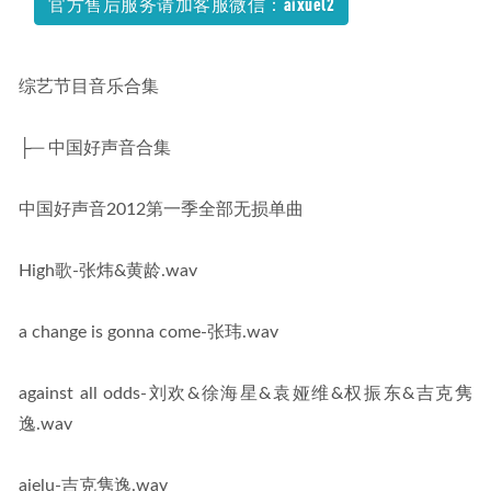
官方售后服务请加客服微信：aixuel2
综艺节目音乐合集
├─ 中国好声音合集
中国好声音2012第一季全部无损单曲
High歌-张炜&黄龄.wav
a change is gonna come-张玮.wav
against all odds-刘欢&徐海星&袁娅维&权振东&吉克隽
逸.wav
ajelu-吉克隽逸.wav