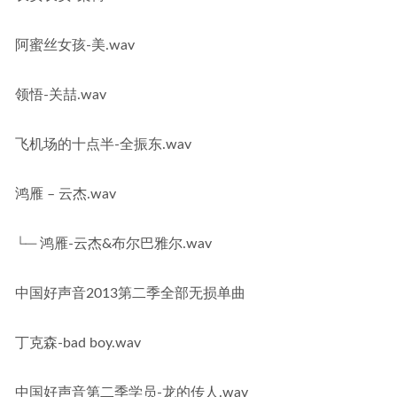
阿蜜丝女孩-美.wav
领悟-关喆.wav
飞机场的十点半-全振东.wav
鸿雁 – 云杰.wav
└─ 鸿雁-云杰&布尔巴雅尔.wav
中国好声音2013第二季全部无损单曲
丁克森-bad boy.wav
中国好声音第二季学员-龙的传人.wav