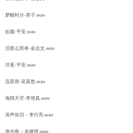
梦醒时分-英子.wav
欢颜-平安.wav
没那么简单-金志文.wav
洋葱-平安.wav
流星雨-吴莫愁.wav
海阔天空-李维真.wav
涛声依旧 – 李行亮.wav
渔光曲 – 袁娅维.wav