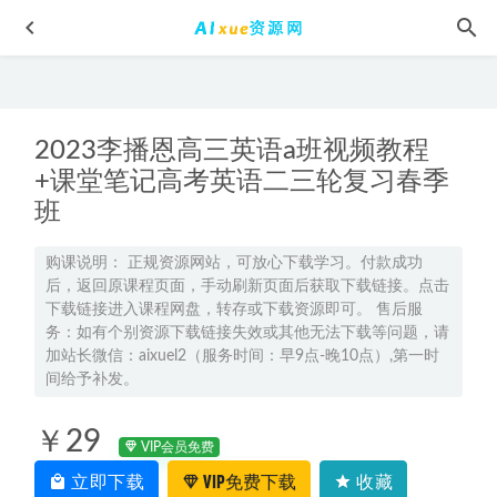
2023李播恩高三英语a班视频教程
+课堂笔记高考英语二三轮复习春季
班
黄冈密卷1-6年级小学语文上册全套试卷资源下载
2022-07-12
购课说明： 正规资源网站，可放心下载学习。付款成功
后，返回原课程页面，手动刷新页面后获取下载链接。点击
宋雨晴高三物理a+网课2025高考物理二轮复习春季班
2025-
下载链接进入课程网盘，转存或下载资源即可。 售后服
02-18
务：如有个别资源下载链接失效或其他无法下载等问题，请
个人魅力提升训练课程李中莹《NLP执行师线上训练营》，
加站长微信：aixuel2（服务时间：早9点-晚10点）,第一时
间给予补发。
9.40G网课资源百度网盘下载
2022-05-08
乐乐课堂【小学数学】教学课程，2.07G百度网盘资源打包下
￥29
载
2021-08-24
VIP会员免费
心灵养生音乐合集100首MP3车载音乐，抖音快手素材歌曲百
立即下载
VIP免费下载
收藏