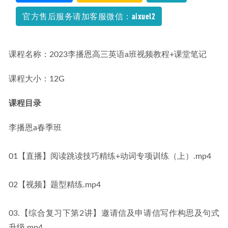
度网盘资源打包下载
2022-06-21
官方售后服务请加客服微信：aixuel2
课程名称：2023李播恩高三英语a班视频教程+课堂笔记
课程大小：12G
课程目录
李播恩a春季班
01【直播】阅读跳读技巧精练+动词专项训练（上）.mp4
02【视频】题型精练.mp4
03.【综合复习下第2讲】邀请信及申请信写作构思及句式
升级.mp4