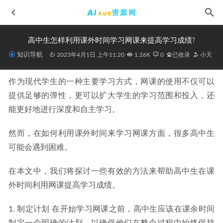
高中生怎样利用课外时间学习网课来提高学习成绩?
知识导航
2023年4月1日 上午11:20
1.26K
0
已收录
小天
作为现代学生的一种主要学习方式，网课的使用不仅可以
提供足够的弹性，更可以扩大学生的学习范围和投入，还
能更好地进行深度和自主学习。
2025年龙坚高一英语上学期暑假班+秋季班网课教程
2025-02-
07
然而，在如何利用课外时间来学习网课方面，很多高中生
有道2024高东辉高三化学二三轮复习寒春班
2024-06-14
可能会遇到困难。
局座的国际战略课丨张召忠（完结），百度网盘资源打包下
在本文中，我们将探讨一些有效的方法来帮助高中生在课
载
2022-02-06
外时间利用网课提高学习成绩。
这样恋爱才会不分手,1G课程百度网盘打包下载,恋爱学/情侣
恋爱/挽回分手必备
2021-04-17
1. 制定计划 在开始学习网课之前，高中生应该在课余时间
2024聂宁高三英语a+寒假班24年高考英语二轮复习网课教程