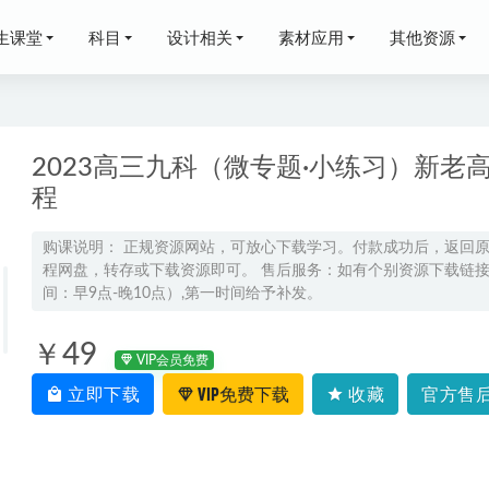
生课堂
科目
设计相关
素材应用
其他资源
2023高三九科（微专题·小练习）新老
程
高二语文上学期网课｜罗斐然高二语文暑假班视频教程
2026-07-26
购课说明： 正规资源网站，可放心下载学习。付款成功后，返回
程网盘，转存或下载资源即可。 售后服务：如有个别资源下载链接失
国家玮高中语文全年联报班教学课程高考复习一轮二轮网课教程，74.
间：早9点-晚10点）,第一时间给予补发。
资源下载
2022-03-20
三政治二三轮复习寒春班
2024-06-13
￥49
VIP会员免费
高三英语网课高考英语一轮复习暑秋班
2024-03-07
立即下载
VIP免费下载
收藏
官方售后
龙坚高二英语上学期秋季班
2025-09-18