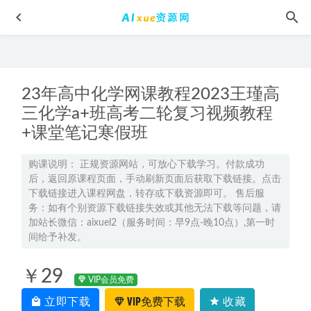
23年高中化学网课教程2023王瑾高
三化学a+班高考二轮复习视频教程
+课堂笔记寒假班
2026年李伟高三化学a+一轮复习秋季班
2025-09-20
购课说明： 正规资源网站，可放心下载学习。付款成功
后，返回原课程页面，手动刷新页面后获取下载链接。点击
2024田静等启航英语四级考试全程班教程
2024-04-14
下载链接进入课程网盘，转存或下载资源即可。 售后服
2024胡源数学网课24年高考胡源高三数学一轮复习视频教程
务：如有个别资源下载链接失效或其他无法下载等问题，请
（暑假班+秋季班+知识视频）
加站长微信：aixuel2（服务时间：早9点-晚10点）,第一时
2023-12-23
间给予补发。
王群高中地理网课2024王群高二地理寒假班教程
2024-02-05
2023高考押题试题讲义电子版全套2023河北省五个一名校联
￥29
VIP会员免费
盟高三摸底考试
2023-04-20
立即下载
VIP免费下载
收藏